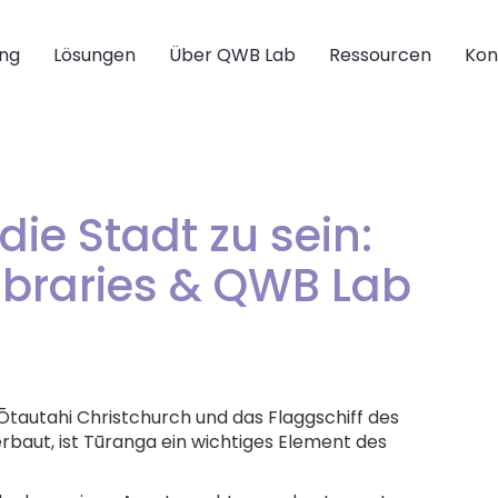
ing
Lösungen
Über QWB Lab
Ressourcen
Kon
die Stadt zu sein:
Libraries & QWB Lab
n Ōtautahi Christchurch und das Flaggschiff des
rbaut, ist Tūranga ein wichtiges Element des