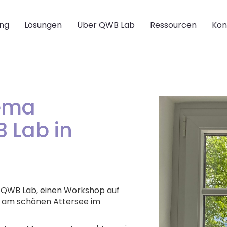
ing
Lösungen
Über QWB Lab
Ressourcen
Kon
ema
 Lab in
n QWB Lab, einen Workshop auf
am schönen Attersee im