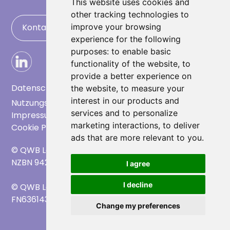
This website uses cookies and
other tracking technologies to
Kontaktieren Sie uns
improve your browsing
experience for the following
purposes:
to enable basic
functionality of the website
,
to
provide a better experience on
Datenschutz
the website
,
to measure your
interest in our products and
Nutzungsbedingungen
services and to personalize
Impressum
marketing interactions
,
to deliver
Cookie Preference
ads that are more relevant to you
.
© QWB Lab Limited - Neuseeland
NZBN 9429049767827
I agree
I decline
© QWB Lab FlexCo - Österreich
FN636143f
Change my preferences